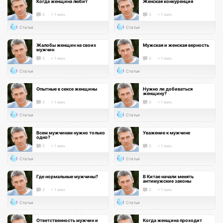
Когда женщина любит
Женская конкуренция
0
< 1 мин.
0
< 1 мин.
Статья
Статья
Жалобы женщин на своих
Мужская и женская верность
мужчин
0
< 1 мин.
0
< 1 мин.
Статья
Статья
Опытные в сексе женщины
Нужно ли добиваться
женщину?
0
< 1 мин.
0
< 1 мин.
Статья
Статья
Всем мужчинам нужно только
Уважение к мужчине
одно?
0
< 1 мин.
0
< 1 мин.
Статья
Статья
Где нормальные мужчины?
В Китае начали менять
антимужские законы
0
< 1 мин.
0
< 1 мин.
Статья
Статья
Ответственность мужчин и
Когда женщина проходит