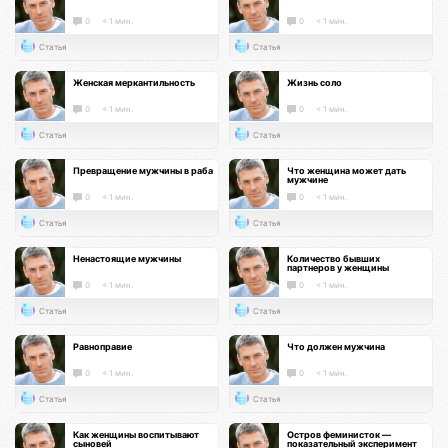
0
< 1 мин.
0
< 1 мин.
Статья
Статья
Женская меркантильность
Жизнь соло
0
< 1 мин.
0
< 1 мин.
Статья
Статья
Превращение мужчины в раба
Что женщина может дать
мужчине
0
< 1 мин.
0
< 1 мин.
Статья
Статья
Ненастоящие мужчины
Количество бывших
партнеров у женщины
0
< 1 мин.
0
< 1 мин.
Статья
Статья
Равноправие
Что должен мужчина
0
< 1 мин.
0
< 1 мин.
Статья
Статья
Как женщины воспитывают
Остров феминисток —
сыновей
показательный эксперимент