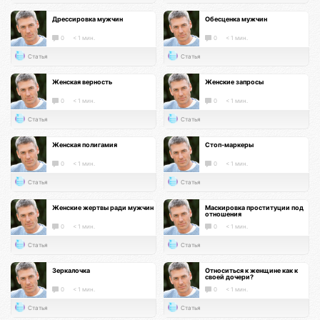
Дрессировка мужчин
Обесценка мужчин
0
< 1 мин.
0
< 1 мин.
Статья
Статья
Женская верность
Женские запросы
0
< 1 мин.
0
< 1 мин.
Статья
Статья
Женская полигамия
Стоп-маркеры
0
< 1 мин.
0
< 1 мин.
Статья
Статья
Женские жертвы ради мужчин
Маскировка проституции под
отношения
0
< 1 мин.
0
< 1 мин.
Статья
Статья
Зеркалочка
Относиться к женщине как к
своей дочери?
0
< 1 мин.
0
< 1 мин.
Статья
Статья