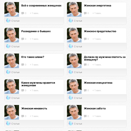
Всё о современных женщинах
Женская энергетика
0
< 1 мин.
0
< 1 мин.
Статья
Статья
Разведенки о бывших
Женское предательство
0
< 1 мин.
0
< 1 мин.
Статья
Статья
Кто такие алени?
Должен ли мужчина платить за
женщину?
0
< 1 мин.
0
< 1 мин.
Статья
Статья
Какие мужчины нравятся
Женская инициатива
женщинам
0
< 1 мин.
0
< 1 мин.
Статья
Статья
Женская ненависть
Женская забота
0
< 1 мин.
0
< 1 мин.
Статья
Статья