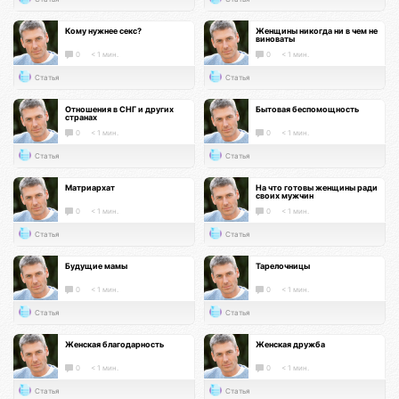
Кому нужнее секс?
Женщины никогда ни в чем не
виноваты
0
< 1 мин.
0
< 1 мин.
Статья
Статья
Отношения в СНГ и других
Бытовая беспомощность
странах
0
< 1 мин.
0
< 1 мин.
Статья
Статья
Матриархат
На что готовы женщины ради
своих мужчин
0
< 1 мин.
0
< 1 мин.
Статья
Статья
Будущие мамы
Тарелочницы
0
< 1 мин.
0
< 1 мин.
Статья
Статья
Женская благодарность
Женская дружба
0
< 1 мин.
0
< 1 мин.
Статья
Статья