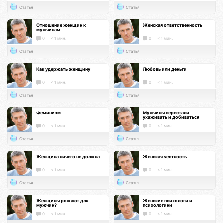
Статья
Статья
Отношение женщин к
Женская ответственность
мужчинам
0
< 1 мин.
0
< 1 мин.
Статья
Статья
Как удержать женщину
Любовь или деньги
0
< 1 мин.
0
< 1 мин.
Статья
Статья
Феминизм
Мужчины перестали
ухаживать и добиваться
0
< 1 мин.
0
< 1 мин.
Статья
Статья
Женщина ничего не должна
Женская честность
0
< 1 мин.
0
< 1 мин.
Статья
Статья
Женщины рожают для
Женские психологи и
мужчин?
психологини
0
< 1 мин.
0
< 1 мин.