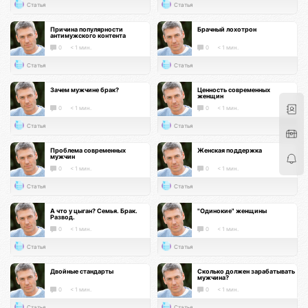
Статья
Статья
Причина популярности
Брачный лохотрон
антимужского контента
0
< 1 мин.
0
< 1 мин.
Статья
Статья
Зачем мужчине брак?
Ценность современных
женщин
0
< 1 мин.
0
< 1 мин.
Статья
Статья
Проблема современных
Женская поддержка
мужчин
0
< 1 мин.
0
< 1 мин.
Статья
Статья
А что у цыган? Семья. Брак.
"Одинокие" женщины
Развод.
0
< 1 мин.
0
< 1 мин.
Статья
Статья
Двойные стандарты
Сколько должен зарабатывать
мужчина?
0
< 1 мин.
0
< 1 мин.
Статья
Статья