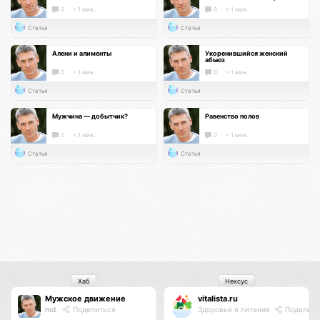
0
< 1 мин.
0
< 1 мин.
Статья
Статья
Алени и алименты
Укоренившийся женский
абьюз
0
< 1 мин.
0
< 1 мин.
Статья
Статья
Мужчина — добытчик?
Равенство полов
0
< 1 мин.
0
< 1 мин.
Статья
Статья
Хаб
Нексус
Мужское движение
vitalista.ru
md
Поделиться
Здоровье и питание
Поделить