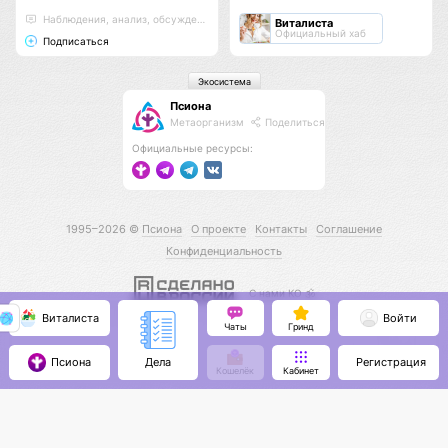
Наблюдения, анализ, обсуждения
Виталиста
Официальный хаб
Подписаться
Экосистема
Псиона
Метаорганизм
Поделиться
Официальные ресурсы:
1995–2026 ©
Псиона
О проекте
Контакты
Соглашение
Конфиденциальность
С нами КО 🕉️
Виталиста
Войти
Чаты
Гринд
Псиона
Регистрация
Дела
Кошелёк
Кабинет