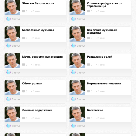
Женская безопасность
Отличия профурсетки от
тарелочницы
0
< 1 мин.
0
< 1 мин.
Статья
Статья
Бесполезные мужчины
Как любят мужчины и
женщины
0
< 1 мин.
0
< 1 мин.
Статья
Статья
Мечты современных женщин
Разделение ролей
0
< 1 мин.
0
< 1 мин.
Статья
Статья
Обмен ролями
Нормальные отношения
0
< 1 мин.
0
< 1 мин.
Статья
Статья
Ленивые содержанки
Бесстыжие
0
< 1 мин.
0
< 1 мин.
Статья
Статья