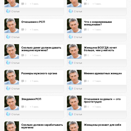
0
< 1 мин.
0
< 1 мин.
Статья
Статья
Отношения с РСП
Что с современными
женщинами?
0
< 1 мин.
0
< 1 мин.
Статья
Статья
Сколько денег должен давать
Женщина ВСЕГДА хочет
женщине мужчина?
больше, чем у неё есть
0
< 1 мин.
0
< 1 мин.
Статья
Статья
Размеры мужского органа
Мнение адекватных женщин
0
< 1 мин.
0
< 1 мин.
Статья
Статья
Эпидемия РСП
Отношения за деньги — это
проституция
0
< 1 мин.
0
< 1 мин.
Статья
Статья
Сколько должен зарабатывать
Женщины рожают для себя
мужчина