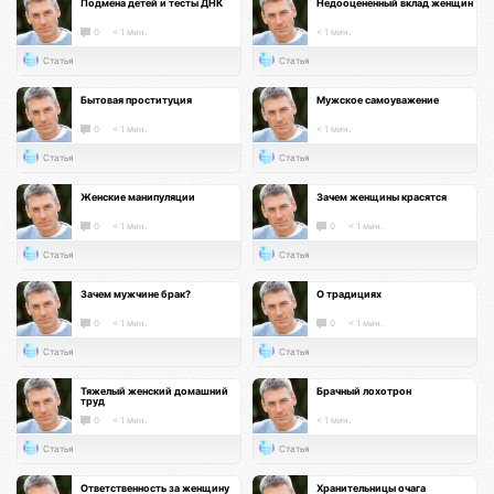
Подмена детей и тесты ДНК
Недооцененный вклад женщин
0
< 1 мин.
< 1 мин.
Статья
Статья
Бытовая проституция
Мужское самоуважение
0
< 1 мин.
< 1 мин.
Статья
Статья
Женские манипуляции
Зачем женщины красятся
0
< 1 мин.
0
< 1 мин.
Статья
Статья
Зачем мужчине брак?
О традициях
0
< 1 мин.
0
< 1 мин.
Статья
Статья
Тяжелый женский домашний
Брачный лохотрон
труд
0
< 1 мин.
< 1 мин.
Статья
Статья
Ответственность за женщину
Хранительницы очага