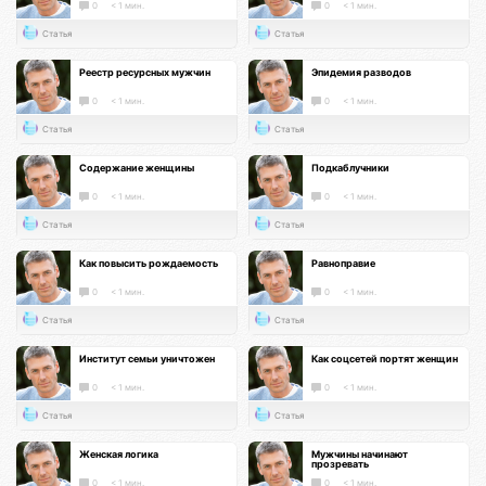
0
< 1 мин.
0
< 1 мин.
Статья
Статья
Реестр ресурсных мужчин
Эпидемия разводов
0
< 1 мин.
0
< 1 мин.
Статья
Статья
Содержание женщины
Подкаблучники
0
< 1 мин.
0
< 1 мин.
Статья
Статья
Как повысить рождаемость
Равноправие
0
< 1 мин.
0
< 1 мин.
Статья
Статья
Институт семьи уничтожен
Как соцсетей портят женщин
0
< 1 мин.
0
< 1 мин.
Статья
Статья
Женская логика
Мужчины начинают
прозревать
0
< 1 мин.
0
< 1 мин.