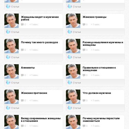
Статья
Статья
Женщины видят в мужчинах
Женские границы
рабов
0
< 1 мин.
0
< 1 мин.
Статья
Статья
Почему так много разводов
Разница мышления мужчины и
женщины
0
< 1 мин.
0
< 1 мин.
Статья
Статья
Алименты
Правильное отношение к
женщинам
0
< 1 мин.
0
< 1 мин.
Статья
Статья
Женские претензии
Что должен мужчина
0
< 1 мин.
0
< 1 мин.
Статья
Статья
Вклад современных женщины
Почему мужчины перестали
в отношения
знакомиться
0
< 1 мин.
0
< 1 мин.