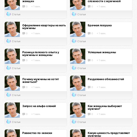
женщин
сложности с мужчиной
0
< 1 мин.
0
< 1 мин.
Статья
Статья
Оформление квартиры на мать
Брачная ловушка
мужчины
0
< 1 мин.
0
< 1 мин.
Статья
Статья
Разница полового опыта у
Успешные женщины
мужчины и женщины
0
< 1 мин.
0
< 1 мин.
Статья
Статья
Почему мужчины не хотят
Разделение обязанностей
жениться?
0
< 1 мин.
0
< 1 мин.
Статья
Статья
Запрос на альфа-оленей
Как женщины выбирают
мужчин?
0
< 1 мин.
0
< 1 мин.
Статья
Статья
Равенство по-женски
Какую ценность представляют
мужчины