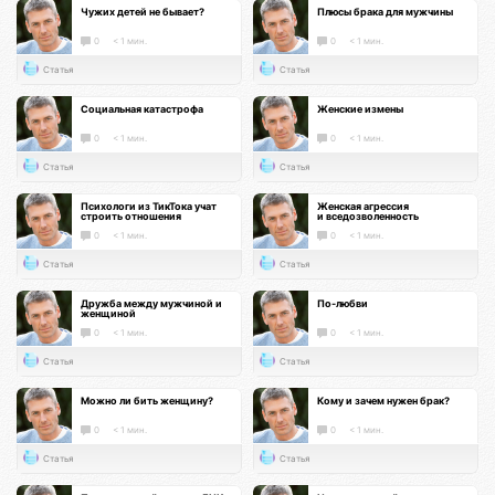
Чужих детей не бывает?
Плюсы брака для мужчины
0
< 1 мин.
0
< 1 мин.
Статья
Статья
Социальная катастрофа
Женские измены
0
< 1 мин.
0
< 1 мин.
Статья
Статья
Психологи из ТикТока учат
Женская агрессия
строить отношения
и вседозволенность
0
< 1 мин.
0
< 1 мин.
Статья
Статья
Дружба между мужчиной и
По-любви
женщиной
0
< 1 мин.
0
< 1 мин.
Статья
Статья
Можно ли бить женщину?
Кому и зачем нужен брак?
0
< 1 мин.
0
< 1 мин.
Статья
Статья