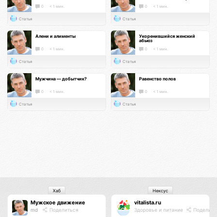
0
< 1 мин.
0
< 1 мин.
Статья
Статья
Алени и алименты
Укоренившийся женский
абьюз
0
< 1 мин.
0
< 1 мин.
Статья
Статья
Мужчина — добытчик?
Равенство полов
0
< 1 мин.
0
< 1 мин.
Статья
Статья
Хаб
Нексус
Мужское движение
vitalista.ru
md
Поделиться
Здоровье и питание
Поделить