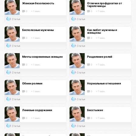
Женская безопасность
Отличия профурсетки от
тарелочницы
0
< 1 мин.
0
< 1 мин.
Статья
Статья
Бесполезные мужчины
Как любят мужчины и
женщины
0
< 1 мин.
0
< 1 мин.
Статья
Статья
Мечты современных женщин
Разделение ролей
0
< 1 мин.
0
< 1 мин.
Статья
Статья
Обмен ролями
Нормальные отношения
0
< 1 мин.
0
< 1 мин.
Статья
Статья
Ленивые содержанки
Бесстыжие
0
< 1 мин.
0
< 1 мин.
Статья
Статья