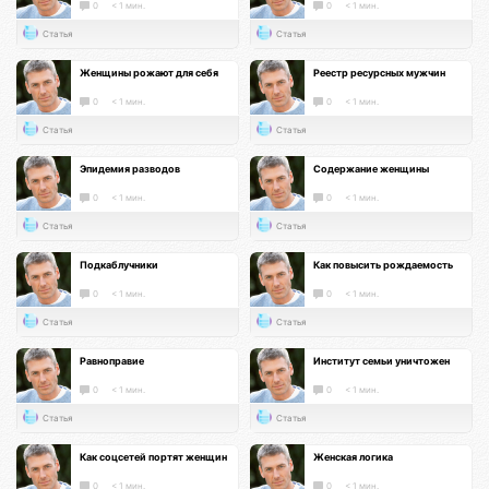
0
< 1 мин.
0
< 1 мин.
Статья
Статья
Женщины рожают для себя
Реестр ресурсных мужчин
0
< 1 мин.
0
< 1 мин.
Статья
Статья
Эпидемия разводов
Содержание женщины
0
< 1 мин.
0
< 1 мин.
Статья
Статья
Подкаблучники
Как повысить рождаемость
0
< 1 мин.
0
< 1 мин.
Статья
Статья
Равноправие
Институт семьи уничтожен
0
< 1 мин.
0
< 1 мин.
Статья
Статья
Как соцсетей портят женщин
Женская логика
0
< 1 мин.
0
< 1 мин.