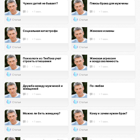
Чужих детей не бывает?
Плюсы брака для мужчины
0
< 1 мин.
0
< 1 мин.
Статья
Статья
Социальная катастрофа
Женские измены
0
< 1 мин.
0
< 1 мин.
Статья
Статья
Психологи из ТикТока учат
Женская агрессия
строить отношения
и вседозволенность
0
< 1 мин.
0
< 1 мин.
Статья
Статья
Дружба между мужчиной и
По-любви
женщиной
0
< 1 мин.
0
< 1 мин.
Статья
Статья
Можно ли бить женщину?
Кому и зачем нужен брак?
0
< 1 мин.
0
< 1 мин.
Статья
Статья