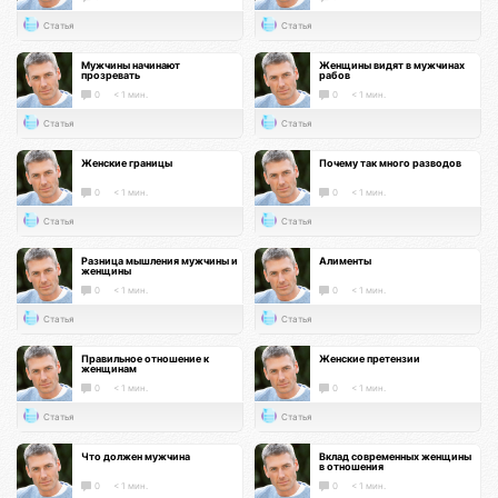
Статья
Статья
Мужчины начинают
Женщины видят в мужчинах
прозревать
рабов
0
< 1 мин.
0
< 1 мин.
Статья
Статья
Женские границы
Почему так много разводов
0
< 1 мин.
0
< 1 мин.
Статья
Статья
Разница мышления мужчины и
Алименты
женщины
0
< 1 мин.
0
< 1 мин.
Статья
Статья
Правильное отношение к
Женские претензии
женщинам
0
< 1 мин.
0
< 1 мин.
Статья
Статья
Что должен мужчина
Вклад современных женщины
в отношения
0
< 1 мин.
0
< 1 мин.