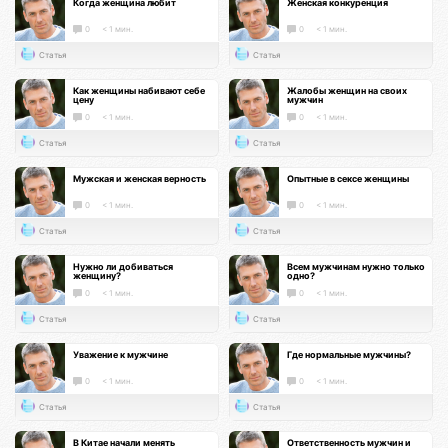
Когда женщина любит
Женская конкуренция
0
< 1 мин.
0
< 1 мин.
Статья
Статья
Как женщины набивают себе
Жалобы женщин на своих
цену
мужчин
0
< 1 мин.
0
< 1 мин.
Статья
Статья
Мужская и женская верность
Опытные в сексе женщины
0
< 1 мин.
0
< 1 мин.
Статья
Статья
Нужно ли добиваться
Всем мужчинам нужно только
женщину?
одно?
0
< 1 мин.
0
< 1 мин.
Статья
Статья
Уважение к мужчине
Где нормальные мужчины?
0
< 1 мин.
0
< 1 мин.
Статья
Статья
В Китае начали менять
Ответственность мужчин и