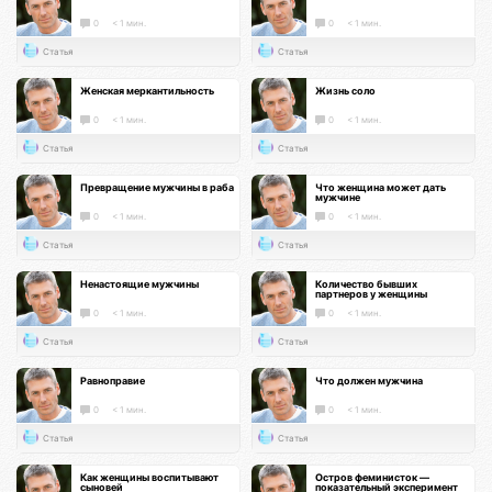
0
< 1 мин.
0
< 1 мин.
Статья
Статья
Женская меркантильность
Жизнь соло
0
< 1 мин.
0
< 1 мин.
Статья
Статья
Превращение мужчины в раба
Что женщина может дать
мужчине
0
< 1 мин.
0
< 1 мин.
Статья
Статья
Ненастоящие мужчины
Количество бывших
партнеров у женщины
0
< 1 мин.
0
< 1 мин.
Статья
Статья
Равноправие
Что должен мужчина
0
< 1 мин.
0
< 1 мин.
Статья
Статья
Как женщины воспитывают
Остров феминисток —
сыновей
показательный эксперимент