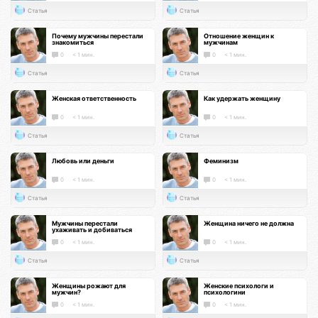
Статья
Статья
Почему мужчины перестали
Отношение женщин к
знакомиться
мужчинам
0
< 1 мин.
0
< 1 мин.
Статья
Статья
Женская ответственность
Как удержать женщину
0
< 1 мин.
0
< 1 мин.
Статья
Статья
Любовь или деньги
Феминизм
0
< 1 мин.
0
< 1 мин.
Статья
Статья
Мужчины перестали
Женщина ничего не должна
ухаживать и добиваться
0
< 1 мин.
0
< 1 мин.
Статья
Статья
Женщины рожают для
Женские психологи и
мужчин?
психологини
0
< 1 мин.
0
< 1 мин.