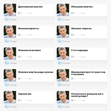
Дрессировка мужчин
Обесценка мужчин
0
< 1 мин.
0
< 1 мин.
Статья
Статья
Женская верность
Женские запросы
0
< 1 мин.
0
< 1 мин.
Статья
Статья
Женская полигамия
Стоп-маркеры
0
< 1 мин.
0
< 1 мин.
Статья
Статья
Женские жертвы ради мужчин
Маскировка проституции под
отношения
0
< 1 мин.
0
< 1 мин.
Статья
Статья
Зеркалочка
Относиться к женщине как к
своей дочери?
0
< 1 мин.
0
< 1 мин.
Статья
Статья