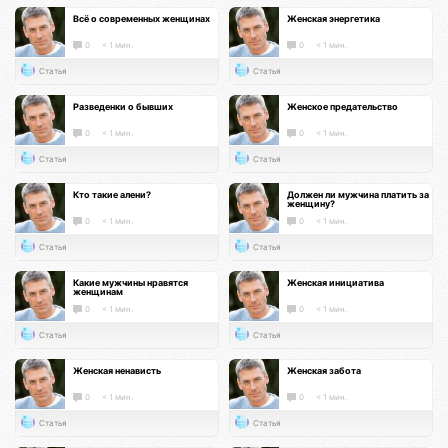
Всё о современных женщинах
Женская энергетика
0
< 1 мин.
0
< 1 мин.
Статья
Статья
Разведенки о бывших
Женское предательство
0
< 1 мин.
0
< 1 мин.
Статья
Статья
Кто такие алени?
Должен ли мужчина платить за
женщину?
0
< 1 мин.
0
< 1 мин.
Статья
Статья
Какие мужчины нравятся
Женская инициатива
женщинам
0
< 1 мин.
0
< 1 мин.
Статья
Статья
Женская ненависть
Женская забота
0
< 1 мин.
0
< 1 мин.
Статья
Статья