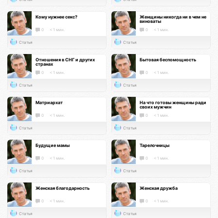
Кому нужнее секс?
Женщины никогда ни в чем не
виноваты
0
< 1 мин.
0
< 1 мин.
Статья
Статья
Отношения в СНГ и других
Бытовая беспомощность
странах
0
< 1 мин.
0
< 1 мин.
Статья
Статья
Матриархат
На что готовы женщины ради
своих мужчин
0
< 1 мин.
0
< 1 мин.
Статья
Статья
Будущие мамы
Тарелочницы
0
< 1 мин.
0
< 1 мин.
Статья
Статья
Женская благодарность
Женская дружба
0
< 1 мин.
0
< 1 мин.
Статья
Статья