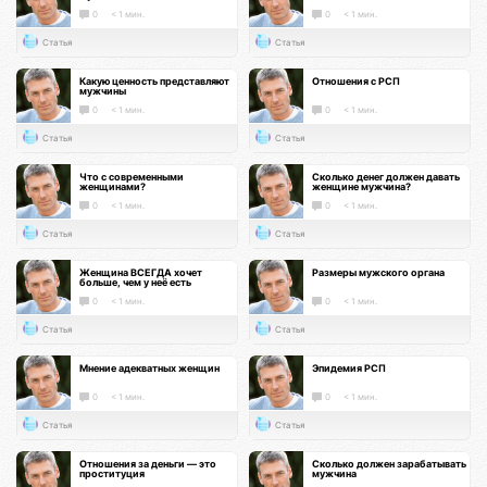
0
< 1 мин.
0
< 1 мин.
Статья
Статья
Какую ценность представляют
Отношения с РСП
мужчины
0
< 1 мин.
0
< 1 мин.
Статья
Статья
Что с современными
Сколько денег должен давать
женщинами?
женщине мужчина?
0
< 1 мин.
0
< 1 мин.
Статья
Статья
Женщина ВСЕГДА хочет
Размеры мужского органа
больше, чем у неё есть
0
< 1 мин.
0
< 1 мин.
Статья
Статья
Мнение адекватных женщин
Эпидемия РСП
0
< 1 мин.
0
< 1 мин.
Статья
Статья
Отношения за деньги — это
Сколько должен зарабатывать
проституция
мужчина