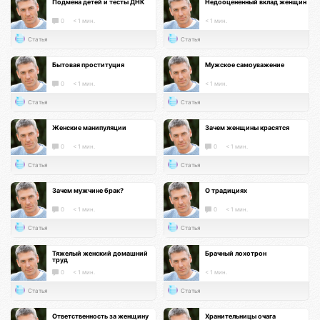
Подмена детей и тесты ДНК
Недооцененный вклад женщин
0
< 1 мин.
< 1 мин.
Статья
Статья
Бытовая проституция
Мужское самоуважение
0
< 1 мин.
< 1 мин.
Статья
Статья
Женские манипуляции
Зачем женщины красятся
0
< 1 мин.
0
< 1 мин.
Статья
Статья
Зачем мужчине брак?
О традициях
0
< 1 мин.
0
< 1 мин.
Статья
Статья
Тяжелый женский домашний
Брачный лохотрон
труд
0
< 1 мин.
< 1 мин.
Статья
Статья
Ответственность за женщину
Хранительницы очага