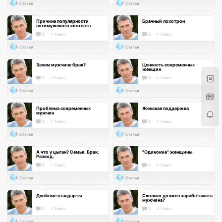
Статья
Статья
Причина популярности
Брачный лохотрон
антимужского контента
0
< 1 мин.
0
< 1 мин.
Статья
Статья
Зачем мужчине брак?
Ценность современных
женщин
0
< 1 мин.
0
< 1 мин.
Статья
Статья
Проблема современных
Женская поддержка
мужчин
0
< 1 мин.
0
< 1 мин.
Статья
Статья
А что у цыган? Семья. Брак.
"Одинокие" женщины
Развод.
0
< 1 мин.
0
< 1 мин.
Статья
Статья
Двойные стандарты
Сколько должен зарабатывать
мужчина?
0
< 1 мин.
0
< 1 мин.
Статья
Статья