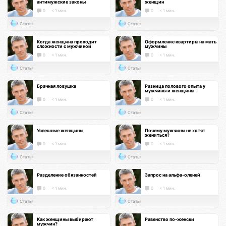
антимужские законы
женщин
0
< 1 мин.
0
< 1 мин.
Статья
Статья
Когда женщина проходит
Оформление квартиры на мать
сложности с мужчиной
мужчины
0
< 1 мин.
0
< 1 мин.
Статья
Статья
Брачная ловушка
Разница полового опыта у
мужчины и женщины
0
< 1 мин.
0
< 1 мин.
Статья
Статья
Успешные женщины
Почему мужчины не хотят
жениться?
0
< 1 мин.
0
< 1 мин.
Статья
Статья
Разделение обязанностей
Запрос на альфа-оленей
0
< 1 мин.
0
< 1 мин.
Статья
Статья
Как женщины выбирают
Равенство по-женски
мужчин?