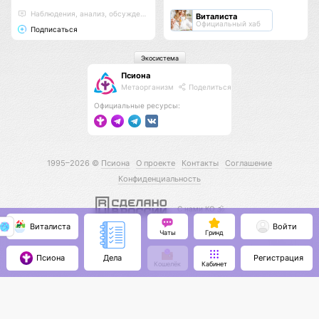
Наблюдения, анализ, обсуждения
Виталиста
Официальный хаб
Подписаться
Экосистема
Псиона
Метаорганизм
Поделиться
Официальные ресурсы:
1995–2026 ©
Псиона
О проекте
Контакты
Соглашение
Конфиденциальность
С нами КО 🕉️
Виталиста
Войти
Чаты
Гринд
Псиона
Регистрация
Дела
Кошелёк
Кабинет